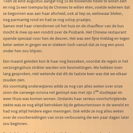
Toen ze eind augustus aangaf nog 1x de bloeiende heide te willen zien
en nog 1x een loempia bij de Chinees te willen eten, voelde iedereen dat
ze begonnen was aan haar afscheid, ook al liep ze, weliswaar bleker,
nog parmantig rond en had ze nog volop praatjes.
Samen met haar vriendinnen uit het huis en de chauffeur van de bus
mocht ik mee op een rondrit over de Posbank. Het Chinese restaurant
opende speciaal voor hen de deuren. Het was een fijne middag en tegen
beter weten in gingen we er stiekem toch vanuit dat ze nog een poos
onder hen zou blijven.
Een maand geleden kon ik haar nog bezoeken, voordat de regels in het
verzorgingshuis strikter werden ivm besmettingen. We hebben toen
lang gesproken, niet wetende dat dit de laatste keer was dat we elkaar
zouden zien.
Als voormalig onderwijzeres wilde ze nog van alles weten over onze
ste
zoon die vanwege corona net gestopt was met zijn 1
studiejaar en
weer thuis was komen wonen. Ondanks haar serieus voortschrijdende
ziekte was ze nog altijd betrokken bij de gebeurtenissen in de wereld en
had nog altijd heldere eigen meningen. Ook wilde ze nog alles weten
over de voorbereidingen van onze verbouwing die een paar dagen later
zou beginnen.