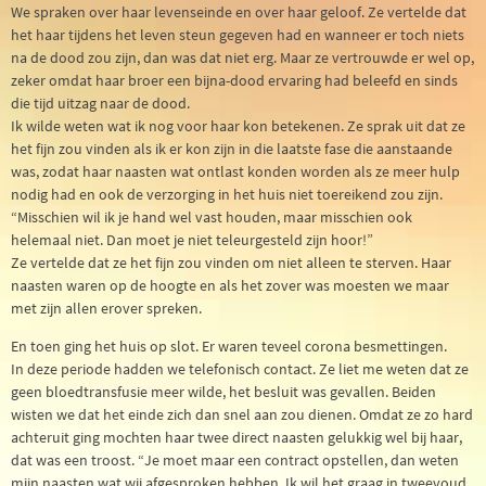
We spraken over haar levenseinde en over haar geloof. Ze vertelde dat
het haar tijdens het leven steun gegeven had en wanneer er toch niets
na de dood zou zijn, dan was dat niet erg. Maar ze vertrouwde er wel op,
zeker omdat haar broer een bijna-dood ervaring had beleefd en sinds
die tijd uitzag naar de dood.
Ik wilde weten wat ik nog voor haar kon betekenen. Ze sprak uit dat ze
het fijn zou vinden als ik er kon zijn in die laatste fase die aanstaande
was, zodat haar naasten wat ontlast konden worden als ze meer hulp
nodig had en ook de verzorging in het huis niet toereikend zou zijn.
“Misschien wil ik je hand wel vast houden, maar misschien ook
helemaal niet. Dan moet je niet teleurgesteld zijn hoor!”
Ze vertelde dat ze het fijn zou vinden om niet alleen te sterven. Haar
naasten waren op de hoogte en als het zover was moesten we maar
met zijn allen erover spreken.
En toen ging het huis op slot. Er waren teveel corona besmettingen.
In deze periode hadden we telefonisch contact. Ze liet me weten dat ze
geen bloedtransfusie meer wilde, het besluit was gevallen. Beiden
wisten we dat het einde zich dan snel aan zou dienen. Omdat ze zo hard
achteruit ging mochten haar twee direct naasten gelukkig wel bij haar,
dat was een troost. “Je moet maar een contract opstellen, dan weten
mijn naasten wat wij afgesproken hebben. Ik wil het graag in tweevoud