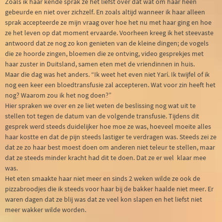
Zoals ik haar kende sprak ze het liefst over dat wat om haar heen
gebeurde en niet over zichzelf. En zoals altijd wanneer ik haar alleen
sprak accepteerde ze mijn vraag over hoe het nu met haar ging en hoe
ze het leven op dat moment ervaarde. Voorheen kreeg ik het steevaste
antwoord dat ze nog zo kon genieten van de kleine dingen; de vogels
die ze hoorde zingen, bloemen die ze ontving, video gesprekjes met
haar zuster in Duitsland, samen eten met de vriendinnen in huis.
Maar die dag was het anders. “Ik weet het even niet Yarí. Ik twijfel of ik
nog een keer een bloedtransfusie zal accepteren. Wat voor zin heeft het
nog? Waarom zou ik het nog doen?”
Hier spraken we over en ze liet weten de beslissing nog wat uit te
stellen tot tegen de datum van de volgende transfusie. Tijdens dit
gesprek werd steeds duidelijker hoe moe ze was, hoeveel moeite alles
haar kostte en dat de pijn steeds lastiger te verdragen was. Steeds zei ze
dat ze zo haar best moest doen om anderen niet teleur te stellen, maar
dat ze steeds minder kracht had dit te doen. Dat ze er wel klaar mee
was.
Het eten smaakte haar niet meer en sinds 2 weken wilde ze ook de
pizzabroodjes die ik steeds voor haar bij de bakker haalde niet meer. Er
waren dagen dat ze blij was dat ze veel kon slapen en het liefst niet
meer wakker wilde worden.